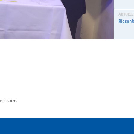
AKTUELL
Riesenb
orbehalten.