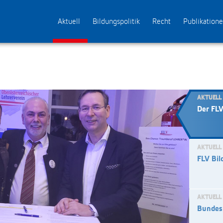
Aktuell
Bildungspolitik
Recht
Publikation
AKTUELL
Der FL
AKTUELL
FLV Bil
AKTUELL
Bundes