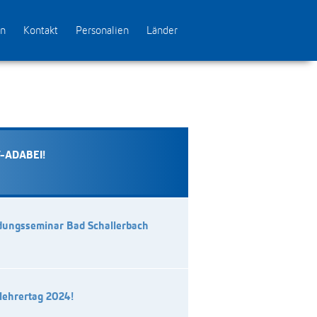
en
Kontakt
Personalien
Länder
V-ADABEI!
dungsseminar Bad Schallerbach
lehrertag 2024!