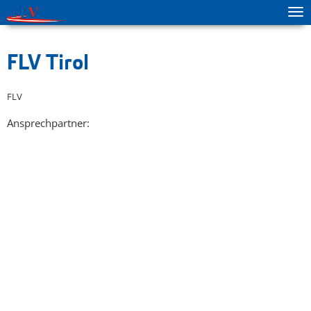
Tog
zur Hauptnavigation springen
zum Inhalt springen
ma
me
FLV Tirol
FLV
Ansprechpartner: