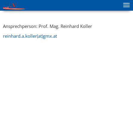
Tog
zur Hauptnavigation springen
zum Inhalt springen
ma
me
Ansprechperson: Prof. Mag. Reinhard Koller
reinhard.a.koller(at)gmx.at