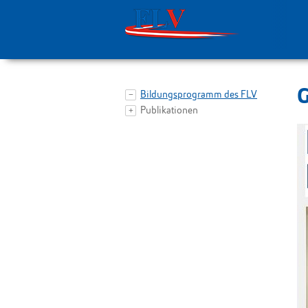
zur Hauptnavigation springen
zum Inhalt springen
G
Bildungsprogramm des FLV
Publikationen