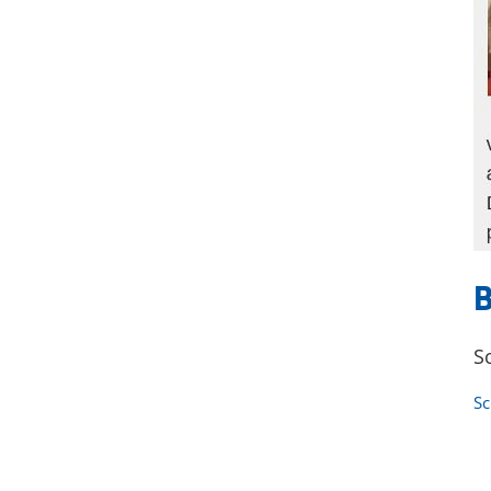
B
S
Sc