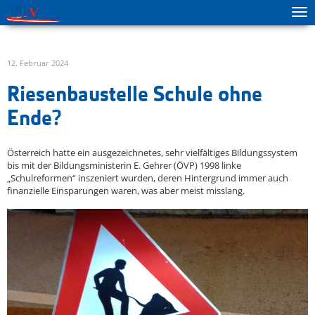
Tog
zur Hauptnavigation springen
zum Inhalt springen
ma
me
12. Februar 2024
Riesenbaustelle Schule ohne
Ende?
Österreich hatte ein ausgezeichnetes, sehr vielfältiges Bildungssystem
bis mit der Bildungsministerin E. Gehrer (ÖVP) 1998 linke
„Schulreformen“ inszeniert wurden, deren Hintergrund immer auch
finanzielle Einsparungen waren, was aber meist misslang.